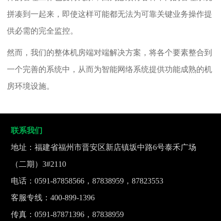
拼凑到一起来，即使这样可能都无法为可靠关键业务操作提
供必需的完全监控。
然而，我们的整体机房端对端解决方案，将各个要素整合到
一个完善的系统中，从而为智能网络系统提供功能成熟的机
房环境设施。
联系我们
地址：福建省福州市晋安区新店镇坂中路6号泰禾广场
（二期）3#2110
电话：0591-87858566，87838959，87823553
客服专线：400-899-1396
传真：0591-87871396，87838959